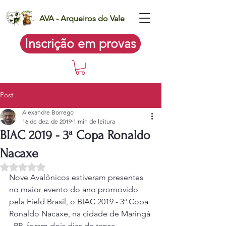
AVA - Arqueiros do Vale
Inscrição em provas
Post
Alexandre Borrego
16 de dez. de 2019
1 min de leitura
BIAC 2019 - 3ª Copa Ronaldo
Nacaxe
Avaliado com NaN de 5 estrelas.
Nove Avalônicos estiveram presentes 
no maior evento do ano promovido 
pela Field Brasil, o BIAC 2019 - 3ª Copa 
Ronaldo Nacaxe, na cidade de Maringá 
- PR, foram dois dias de tensa 