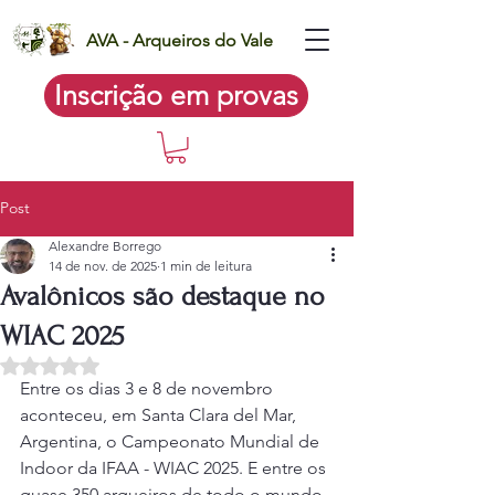
AVA - Arqueiros do Vale
Inscrição em provas
Post
Alexandre Borrego
14 de nov. de 2025
1 min de leitura
Avalônicos são destaque no
WIAC 2025
Avaliado com NaN de 5 estrelas.
Entre os dias 3 e 8 de novembro 
aconteceu, em Santa Clara del Mar, 
Argentina, o Campeonato Mundial de 
Indoor da IFAA - WIAC 2025. E entre os 
quase 350 arqueiros de todo o mundo 