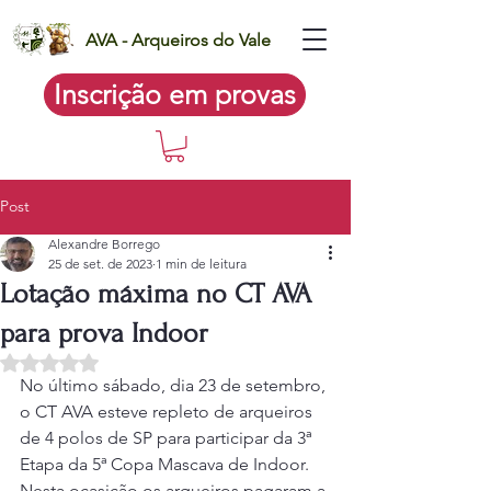
AVA - Arqueiros do Vale
Inscrição em provas
Post
Alexandre Borrego
25 de set. de 2023
1 min de leitura
Lotação máxima no CT AVA
para prova Indoor
Avaliado com NaN de 5 estrelas.
No último sábado, dia 23 de setembro, 
o CT AVA esteve repleto de arqueiros 
de 4 polos de SP para participar da 3ª 
Etapa da 5ª Copa Mascava de Indoor. 
Nesta ocasição os arqueiros pagaram a 