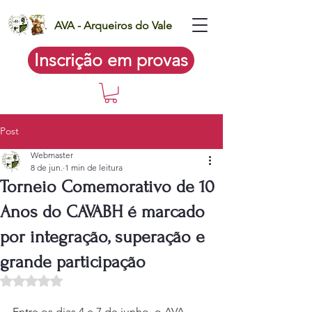
AVA - Arqueiros do Vale
Inscrição em provas
Post
Webmaster
8 de jun.
1 min de leitura
Torneio Comemorativo de 10
Anos do CAVABH é marcado
por integração, superação e
grande participação
Avaliado com NaN de 5 estrelas.
Entre os dias 4 e 7 de junho, o AVA 